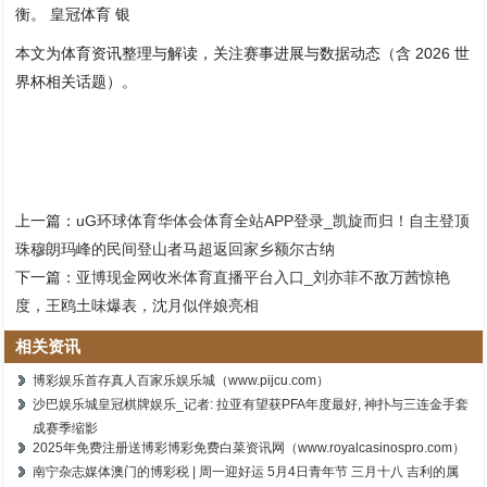
衡。 皇冠体育 银
本文为体育资讯整理与解读，关注赛事进展与数据动态（含 2026 世
界杯相关话题）。
上一篇：
uG环球体育华体会体育全站APP登录_凯旋而归！自主登顶
珠穆朗玛峰的民间登山者马超返回家乡额尔古纳
下一篇：
亚博现金网收米体育直播平台入口_刘亦菲不敌万茜惊艳
度，王鸥土味爆表，沈月似伴娘亮相
相关资讯
博彩娱乐首存真人百家乐娱乐城（www.pijcu.com）
沙巴娱乐城皇冠棋牌娱乐_记者: 拉亚有望获PFA年度最好, 神扑与三连金手套
成赛季缩影
2025年免费注册送博彩博彩免费白菜资讯网（www.royalcasinospro.com）
南宁杂志媒体澳门的博彩税 | 周一迎好运 5月4日青年节 三月十八 吉利的属