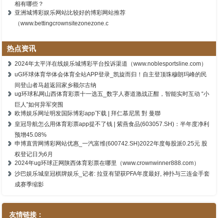
相有哪些？
亚洲城博彩娱乐网站比较好的博彩网站推荐
（www.bettingcrownsitezonezone.c
热点资讯
2024年太平洋在线娱乐城博彩平台投诉渠道（www.noblesportsline.com）
uG环球体育华体会体育全站APP登录_凯旋而归！自主登顶珠穆朗玛峰的民
间登山者马超返回家乡额尔古纳
ug环球私网山西体育彩票十一选五_数字人赛道激战正酣，智能实时互动 “小
巨人”如何异军突围
欧博娱乐网址明发国际博彩app下载 | 拜仁慕尼黑 對 曼聯
皇冠导航怎么用体育彩票app提不了钱 | 紫燕食品(603057.SH)：半年度净利
预增45.08%
申博直营网博彩网站优惠_一汽富维(600742.SH)2022年度每股派0.25元 股
权登记日为6月
2024年ug环球正网陕西体育彩票在哪里（www.crownwinner888.com）
沙巴娱乐城皇冠棋牌娱乐_记者: 拉亚有望获PFA年度最好, 神扑与三连金手套
成赛季缩影
友情链接：