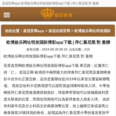
皇冠官网app-欧博娱乐网址明发国际博彩app下载 | 拜仁慕尼黑 對 曼聯
你的位置：
皇冠官网app
>
皇冠在线官网
> 欧博娱乐网址明发国际
欧博娱乐网址明发国际博彩app下载 | 拜仁慕尼黑 對 曼聯
博彩app下载 | 拜仁慕尼黑 對 曼聯
发布日期：2024-06-30 06:18 点击次数：210
欧博娱乐网址明发国际博彩app下载 拜仁慕尼黑 對 曼聯
亚星直营网欧博娱乐网址明发国际博彩app下载 希亞路：紅魔求仁
得「仁」 皇冠正网 歐洲其中兩間最大的球會拜仁慕尼黑及曼聯將會
於今仗作出正面交鋒，這亦是曼聯自從2019年以來首次重返歐聯戰
場。 我肯定哈利卡尼將渴望可以面對英超球隊時取得入球。今季他
轉投拜仁慕尼黑後適應得相當好，球迷將寄望他可以填補羅拔利雲
度夫斯基的位置，而我也預期他可以為新球會攻入很多入球。 由於
有利萊辛尼及京士利高文於兩翼側擊位置，加上穆斯亞拿或湯馬士
梅拿擔當10號球員的角色，故我認為拜仁慕尼黑今季的進攻更加平