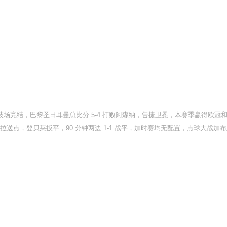
什竞技场完结，巴黎圣日耳曼总比分 5-4 打败阿森纳，告捷卫冕，本赛季赢得欧冠
斯克拉送点，登贝莱扳平，90 分钟两边 1-1 战平，加时赛均无配置，点球大战