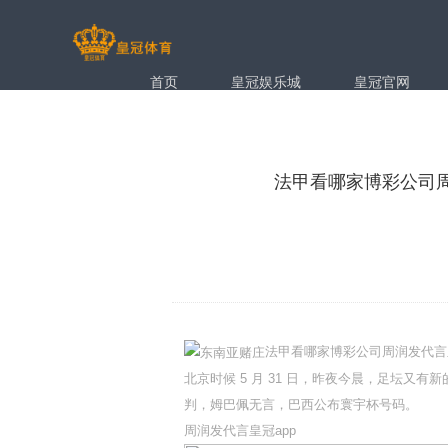
首页
皇冠娱乐城
皇冠官网
法甲看哪家博彩公司周
法甲看哪家博彩公司周润发代言皇
北京时候 5 月 31 日，昨夜今晨，足坛又
判，姆巴佩无言，巴西公布寰宇杯号码。
周润发代言皇冠app