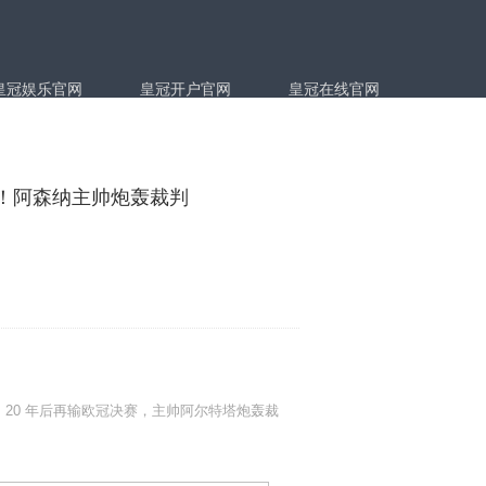
皇冠娱乐官网
皇冠开户官网
皇冠在线官网
军！阿森纳主帅炮轰裁判
 20 年后再输欧冠决赛，主帅阿尔特塔炮轰裁