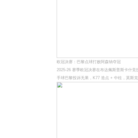
欧冠决赛：巴黎点球打败阿森纳夺冠
2025-26 赛季欧冠决赛在布达佩斯普斯卡
手球巴黎投诉无果，K77 造点 + 中柱，莫