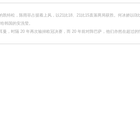
特松，陈雨菲占据着上风，以21比18、21比15直落两局获胜。何冰娇以0比2
）输给韩国的安洗莹。
日耳曼，时隔 20 年再次输掉欧冠决赛，而 20 年前对阵巴萨，他们亦然在超