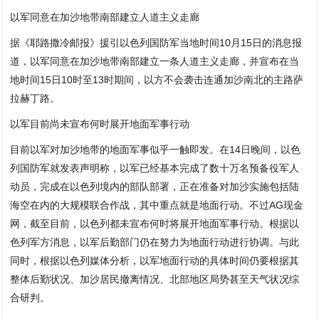
以军同意在加沙地带南部建立人道主义走廊
据《耶路撒冷邮报》援引以色列国防军当地时间10月15日的消息报
道，以军同意在加沙地带南部建立一条人道主义走廊，并宣布在当
地时间15日10时至13时期间，以方不会袭击连通加沙南北的主路萨
拉赫丁路。
以军目前尚未宣布何时展开地面军事行动
目前以军对加沙地带的地面军事似乎一触即发。在14日晚间，以色
列国防军就发表声明称，以军已经基本完成了数十万名预备役军人
动员，完成在以色列境内的部队部署，正在准备对加沙实施包括陆
海空在内的大规模联合作战，其中重点就是地面行动。不过AG现金
网，截至目前，以色列都未宣布何时将展开地面军事行动。根据以
色列军方消息，以军后勤部门仍在努力为地面行动进行协调。与此
同时，根据以色列媒体分析，以军地面行动的具体时间仍要根据其
整体后勤状况、加沙居民撤离情况、北部地区局势甚至天气状况综
合研判。