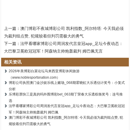
上一篇：
澳门博彩不夜城博彩公司 凯利指数_阿尔特塔: 今天我必须
为裁判组点赞, 犯规较着但判罚需极大的勇气
下一篇：
法甲看哪家博彩公司周润发代言皇冠app_足坛今夜动态：
大巴黎卫冕欧冠冠军！阿森纳主帅炮轰裁判 姆巴佩无言
相关资讯
2026年美博彩白菜论坛马来西亚博彩休闲旅游
（www.noblesportsnation.com）
博彩公司执照澳门金沙娱乐线上赌场_068期霍晓虹大乐透估计奖号：小复式
分析
乐博彩票快三是真的吗外围博彩bet_063期丁荣春大乐透权衡奖号：连号推
选
法甲看哪家博彩公司周润发代言皇冠app_足坛今夜动态：大巴黎卫冕欧冠冠
军！阿森纳主帅炮轰裁判 姆巴佩
澳门博彩不夜城博彩公司 凯利指数_阿尔特塔: 今天我必须为裁判组点赞, 犯
规较着但判罚需极大的勇气