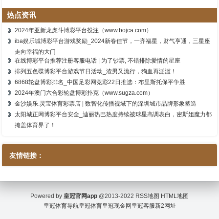
热点资讯
2024年亚新龙虎斗博彩平台投注（www.bojca.com）
iba娱乐城博彩平台游戏奖励_2024新春佳节，一齐福星，财气亨通，三星座
走向幸福的大门
在线博彩平台推荐注册客服电话 | 为了钞票, 不错排除爱情的星座
排列五色碟博彩平台游戏节日活动_渣男又流行，狗血再泛滥！
6868轮盘博彩排名_中国足彩网竞彩22日推选：布里斯托保平争胜
2024年澳门六合彩轮盘博彩扑克（www.sugza.com）
金沙娱乐.灵宝体育彩票店 | 数智化传播视域下的深圳城市品牌形象塑造
太阳城正网博彩平台安全_迪丽热巴热度持续被球星高调表白，密斯姐魔力都
掩盖体育界了！
友情链接：
Powered by
皇冠官网app
@2013-2022
RSS地图
HTML地图
皇冠体育导航
皇冠体育
皇冠现金网
皇冠客服
新2网址