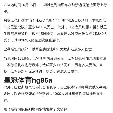
△当地时间10月15日，一辆以色列装甲车在加沙边境附近田野上行
驶。
另据以色列媒体“i24 News”电视台当地时间15日晚消息，本轮巴以
冲突已造成以方至少1400人死亡。此外，《以色列时报》援引以卫
生部消息报道称，截至15日晚间，本轮巴以冲突已致以色列3842人
受伤，其中369人仍在医院接受治疗。
巴勒斯坦内政部：以军空袭拉法和汗尤尼斯造成多人伤亡
当地时间15日晚，巴勒斯坦内政部表示，以军战机对加沙地带拉法
一家慈善机构进行轰炸，造成至少11人死亡，另有多人受伤。当
晚，以军还对汗尤尼斯进行空袭，造成人员伤亡。
皇冠体育hg86a
此外，巴勒斯坦民防部门当晚表示，自巴以本轮冲突爆发以来AG现
金网，以色列空袭加沙导致超过1000人因被建筑物废墟掩埋而失
踪。
哈马斯称向以色列境内多地发射了火箭弹