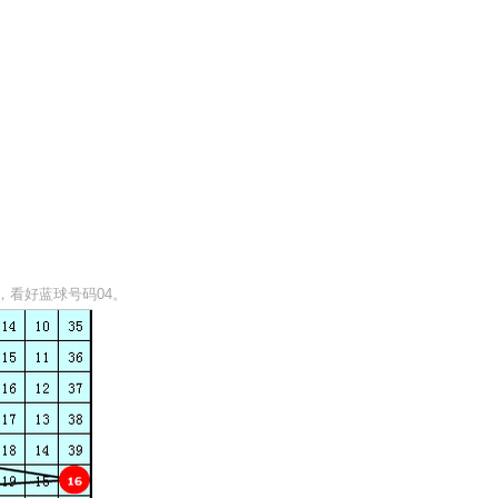
，看好蓝球号码04。