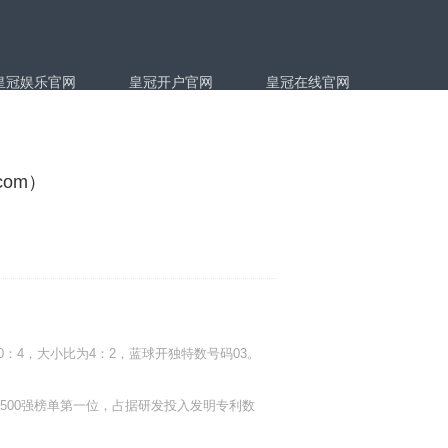
皇冠娱乐官网
皇冠开户官网
皇冠在线官网
com）
：0：4，大小比为4：2，蓝球开独特数号码03。
500强榜单第一位，占据研发投入发明专利数