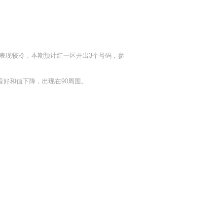
号码表现较冷，本期预计红一区开出3个号码，参
期看好和值下降，出现在90周围。