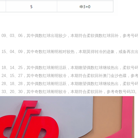
09、03、06，其中偶数红球出现较少，本期符合柔软偶数红球回补，参考号码
15、04、09，其中奇数红球阐明相对较热，本期莫得转冷的迹象，戒备再次出
18、14、25，其中偶数红球阐明活跃，本期瞻望偶数红球继续热出，柔软号码
24、15、27，其中奇数红球阐明较冷，本期符合柔软回补澳门金沙色碟，参考
28、18、28，其中偶数红球阐明活跃，本期瞻望偶数红球继续热出，柔软号码
33、20、30，其中奇数红球阐明较冷，本期符合柔软回补，参考奇数号码33