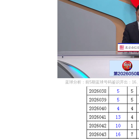
蓝球分析：前5期蓝球号码鉴识开出：16、0