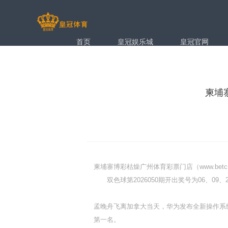
首页
皇冠娱乐城
皇冠官网
柬埔寨
柬埔寨博彩枯燥广州体育彩票门店（www.betcrow
双色球第2026050期开出奖号为06、09、
孟晚舟飞离加拿大当天，华为发布全新操作系统
第一名。