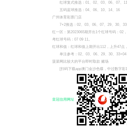
红球复式推选：01、02、03、06、07、11、1
五码蓝球推选：04、06、10、14、16
广州体育彩票门店
7+2推选：02、03、06、07、29、30、33+
红一区：第2023065期开出1个红球号码：
考红球号码：07 09 11。
红球和值：红球和值上期开出112，上升47点
单注参考：02、03、06、29、30、33+04
菠菜网比较大的平台即时取款 赌场
[扫码下载app澳门金沙色碟，中过数字彩1
皇冠信用网址