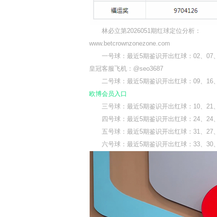
林必立第2026051期红球定位分析：
www.betcrownzonezone.com
一号球：最近5期鉴识开出红球：02、07、
皇冠客服飞机：@seo3687
二号球：最近5期鉴识开出红球：09、16、
欧博会员入口
三号球：最近5期鉴识开出红球：10、21、
四号球：最近5期鉴识开出红球：24、24、
五号球：最近5期鉴识开出红球：31、27、
六号球：最近5期鉴识开出红球：33、30、