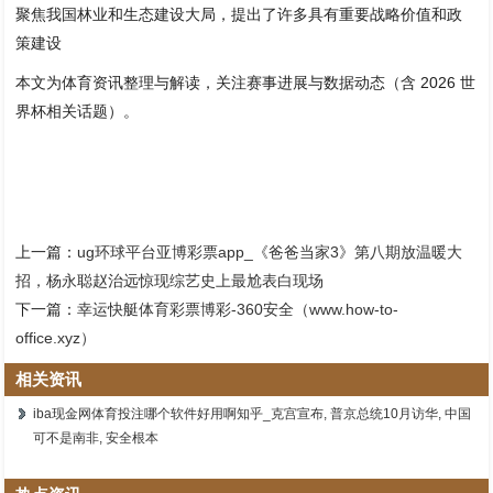
聚焦我国林业和生态建设大局，提出了许多具有重要战略价值和政
策建设
本文为体育资讯整理与解读，关注赛事进展与数据动态（含 2026 世
界杯相关话题）。
上一篇：
ug环球平台亚博彩票app_《爸爸当家3》第八期放温暖大
招，杨永聪赵治远惊现综艺史上最尬表白现场
下一篇：
幸运快艇体育彩票博彩-360安全（www.how-to-
office.xyz）
相关资讯
iba现金网体育投注哪个软件好用啊知乎_克宫宣布, 普京总统10月访华, 中国
可不是南非, 安全根本