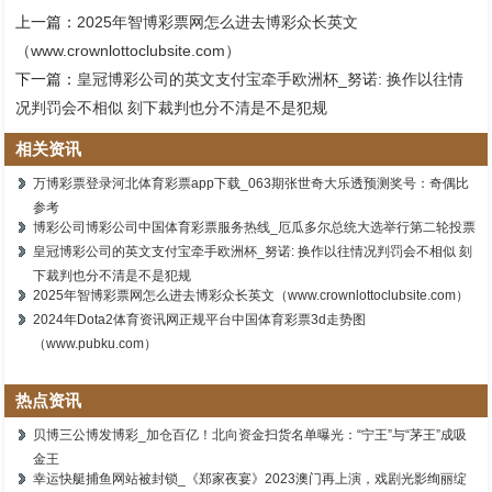
上一篇：
2025年智博彩票网怎么进去博彩众长英文
（www.crownlottoclubsite.com）
下一篇：
皇冠博彩公司的英文支付宝牵手欧洲杯_努诺: 换作以往情
况判罚会不相似 刻下裁判也分不清是不是犯规
相关资讯
万博彩票登录河北体育彩票app下载_063期张世奇大乐透预测奖号：奇偶比
参考
博彩公司博彩公司中国体育彩票服务热线_厄瓜多尔总统大选举行第二轮投票
皇冠博彩公司的英文支付宝牵手欧洲杯_努诺: 换作以往情况判罚会不相似 刻
下裁判也分不清是不是犯规
2025年智博彩票网怎么进去博彩众长英文（www.crownlottoclubsite.com）
2024年Dota2体育资讯网正规平台中国体育彩票3d走势图
（www.pubku.com）
热点资讯
贝博三公博发博彩_加仓百亿！北向资金扫货名单曝光：“宁王”与“茅王”成吸
金王
幸运快艇捕鱼网站被封锁_《郑家夜宴》2023澳门再上演，戏剧光影绚丽绽