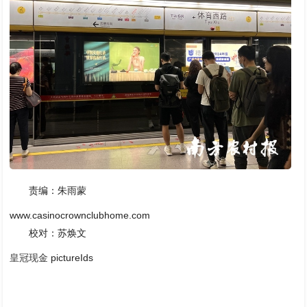
责编：朱雨蒙
www.casinocrownclubhome.com
校对：苏焕文
皇冠现金
pictureIds