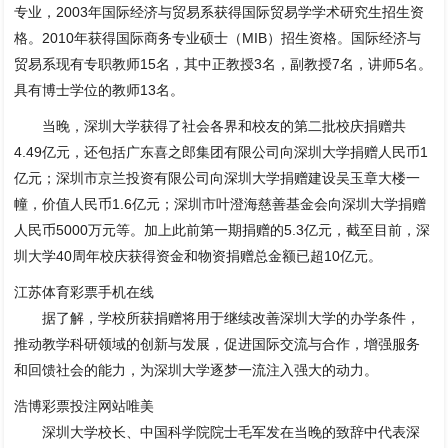
专业，2003年国际经济与贸易系获得国际贸易学学术研究生招生资
格。2010年获得国际商务专业硕士（MIB）招生资格。国际经济与
贸易系现有专职教师15名，其中正教授3名，副教授7名，讲师5名。
具有博士学位的教师13名。
当晚，深圳大学获得了社会各界和校友的第二批校庆捐赠共
4.49亿元，还包括广东喜之郎集团有限公司向深圳大学捐赠人民币1
亿元；深圳市京兰投资有限公司向深圳大学捐赠建设吴玉章大楼一
幢，价值人民币1.6亿元；深圳市叶澄海慈善基金会向深圳大学捐赠
人民币5000万元等。加上此前第一期捐赠的5.3亿元，截至目前，深
圳大学40周年校庆获得资金和物资捐赠总金额已超10亿元。
江苏体育彩票手机在线
据了解，学校所获捐赠将用于继续改善深圳大学的办学条件，
推动教学科研领域的创新与发展，促进国际交流与合作，增强服务
和回馈社会的能力，为深圳大学逐梦一流注入强大的动力。
浩博彩票投注网站唯美
深圳大学校长、中国科学院院士毛军发在当晚的致辞中代表深