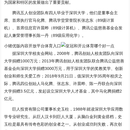
为国家和特区的发展做出了重要贡献。
腾讯五人创业团队有四人毕业于深圳大学，他们是董事会主
席、首席执行官马化腾、腾讯学堂荣誉院长张志东（89级计算
机）、首席信息官许晨晔（89级计算机）、腾讯公益慈善基金会发
起人兼荣誉理事长陈一丹（89级应用化学）。
小猪优版内容开放平台体育入口
据深圳大学校友会网站，2008年，腾讯创始人校友团队向深圳
大学捐赠1000万元；2013年腾讯创始人校友团队联合腾讯公益慈善
基金会向深圳大学捐赠3000万元，用于深圳大学的奖教奖学、创新
创业和师生关爱工作；2018年9月21日，值深圳大学35周年校庆之
际，腾讯四位创始人马化腾、张志东、许晨晔、陈一丹联合向深圳
大学捐赠3.5亿元，发起设立深圳大学人才基金，其中马化腾捐赠2
亿元。
巨人投资有限公司董事长史玉柱，1988年就读深圳大学应用数
学专业研究生。从巨人汉卡到巨人大厦，从脑白金到黄金搭档，史
玉柱是最具有传奇色彩的创业者之一。从创业成功到失败，再次创